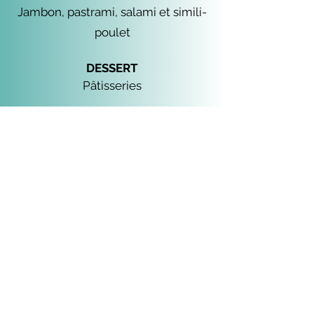
Jambon, pastrami, salami et simili-
poulet
DESSERT
Pâtisseries
50 personnes et plus - 25
$ par personne
Prix sujets à changement sans préavis.
Accessoir
es, boissons, livraison, personnel et
taxes en sus.
Buffet traiteur Amie-Joie inc.
buffetamiejoie@hotmail.com
450-472-7208
© 2026 par Buffet traiteur Amie-Joie inc..