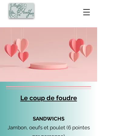
Le coup de fo
udre
SANDWICHS
Jambon, oeufs et poulet (6 pointes